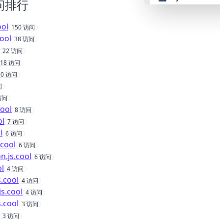
问排行
👴 retro
ool
150
访问
cool
38
访问
22
访问
🤖 cyberpunk
18
访问
10
访问
🌸 valentine
问
访问
🎃 halloween
cool
8
访问
ol
7
访问
l
6
访问
🌷 garden
.cool
6
访问
n.js.cool
6
访问
🌲 forest
ol
4
访问
s.cool
4
访问
🐟 aqua
js.cool
4
访问
s.cool
3
访问
3
访问
👓 lofi