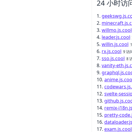
24 小时访
geekswg.js.c
minecraft.js.
willmo.js.cool
leader.js.cool
willin.js.cool
rx.js.cool
9
访
sso.js.cool
8
vanity-eth.js.
graphql.js.co
anime.js.coo
codewars.js
svelte-sessio
github.js.co
remix-i18n.j
pretty-code.
dataloader.j
exam.js.cool