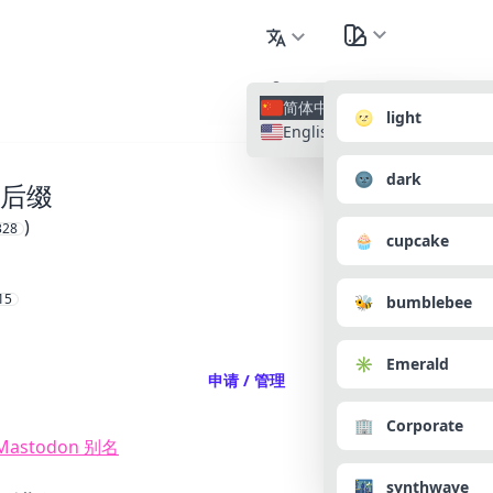
简体中文
🌝 light
English
🌚 dark
后缀
)
328
🧁 cupcake
15
🐝 bumblebee
✳️ Emerald
申请 / 管理
🏢 Corporate
/Mastodon 别名
🌃 synthwave