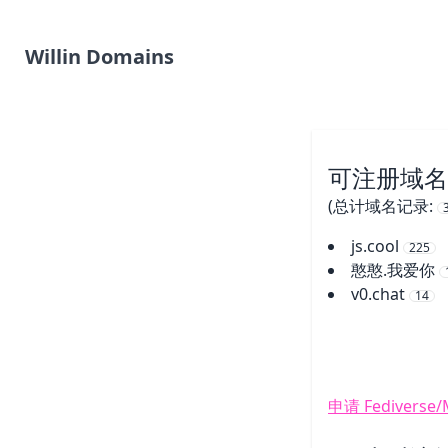
Willin Domains
可注册域名
(
总计域名记录
:
js.cool
225
憨憨.我爱你
v0.chat
14
申请 Fediverse